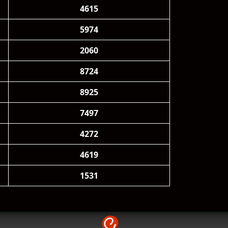
4615
5974
2060
8724
8925
7497
4272
4619
1531