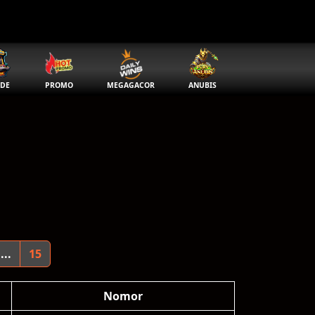
DE
PROMO
MEGAGACOR
ANUBIS
...
15
Nomor