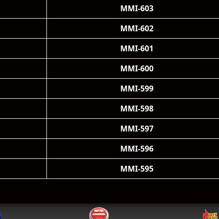
MMI-603
MMI-602
MMI-601
MMI-600
MMI-599
MMI-598
MMI-597
MMI-596
MMI-595