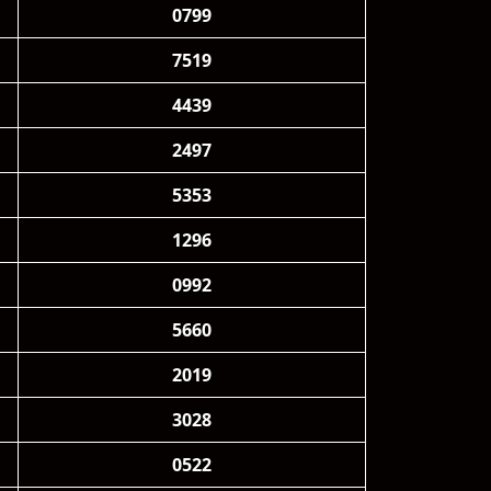
0799
7519
4439
2497
5353
1296
0992
5660
2019
3028
0522