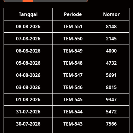
Tanggal
Periode
Nomor
08-08-2026
TEM-551
8148
07-08-2026
TEM-550
2145
06-08-2026
TEM-549
4000
05-08-2026
TEM-548
4732
04-08-2026
TEM-547
5691
03-08-2026
TEM-546
8015
01-08-2026
TEM-545
9347
31-07-2026
TEM-544
5472
30-07-2026
TEM-543
7566