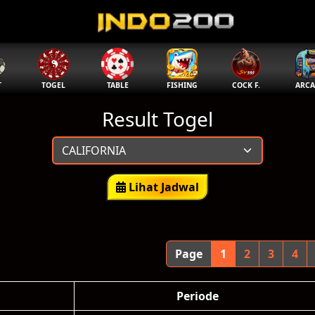
T
TOGEL
TABLE
FISHING
COCK F.
ARCA
Result Togel
Lihat Jadwal
Page
1
2
3
4
Periode