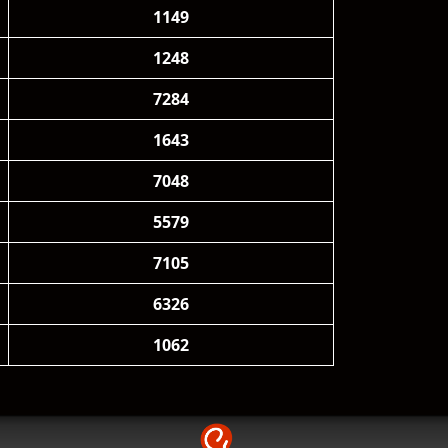
1149
1248
7284
1643
7048
5579
7105
6326
1062