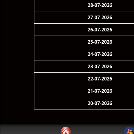
28-07-2026
27-07-2026
26-07-2026
25-07-2026
24-07-2026
23-07-2026
22-07-2026
21-07-2026
20-07-2026