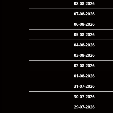
08-08-2026
07-08-2026
06-08-2026
05-08-2026
04-08-2026
03-08-2026
02-08-2026
01-08-2026
31-07-2026
30-07-2026
29-07-2026