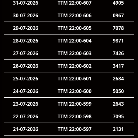
31-07-2026
TTM 22:00-607
4905
30-07-2026
TTM 22:00-606
0967
29-07-2026
TTM 22:00-605
7078
28-07-2026
TTM 22:00-604
9871
27-07-2026
TTM 22:00-603
7426
26-07-2026
TTM 22:00-602
3417
25-07-2026
TTM 22:00-601
2684
24-07-2026
TTM 22:00-600
5050
23-07-2026
TTM 22:00-599
2643
22-07-2026
TTM 22:00-598
7095
21-07-2026
TTM 22:00-597
2131